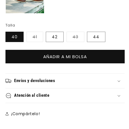
Talla
Variante
Variante
40
41
42
43
44
agotada
agotada
o
o
no
no
disponible
disponible
AÑADIR A MI BOLSA
Envíos y devoluciones
Atención al cliente
¡Compártelo!