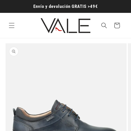
Ir
directamente
Envío y devolución GRATIS >49€
al contenido
Carrito
Ir
directamente
a la
información
del producto