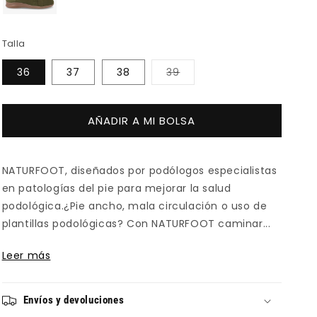
Talla
Variante
36
37
38
39
agotada
o
no
disponible
AÑADIR A MI BOLSA
NATURFOOT, diseñados por podólogos especialistas
en patologías del pie para mejorar la salud
podológica.¿Pie ancho, mala circulación o uso de
plantillas podológicas? Con NATURFOOT caminar...
Leer más
Envíos y devoluciones