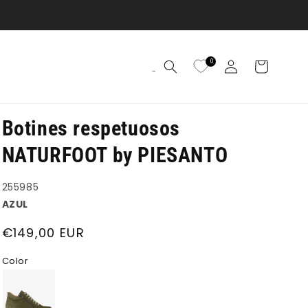
Iniciar
0
Carrito
S
sesión
Botines respetuosos
NATURFOOT by PIESANTO
255985
AZUL
Precio
€149,00 EUR
habitual
Color