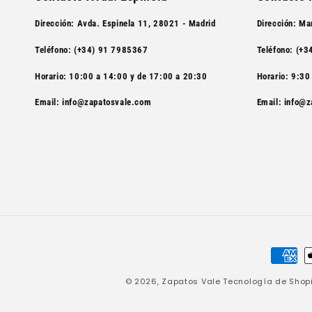
Dirección: Avda. Espinela 11, 28021 - Madrid
Dirección
: Ma
Teléfono: (+34) 91 7985367
Teléfono
: (+
Horario: 10:00 a 14:00 y de 17:00 a 20:30
Horario
: 9:30
Email: info@zapatosvale.com
Email
: info@
Formas
de
© 2026,
Zapatos Vale
Tecnología de Shopi
pago